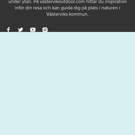
under ytan. På
vastervikoutdoor.com
hittar du inspiration
inför din resa och kan guida dig på plats i naturen i
Västerviks kommun.
BESÖK VÄSTERVIK.COM FÖR MER INSPIRATION OM
VÄSTERVIK
Välj aktivitet
Vandring
Klättring
Paddling
Cykling
Dykning
Vintersport