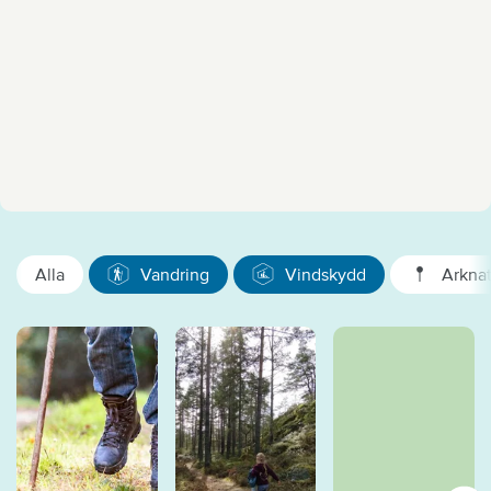
Alla
Vandring
Vindskydd
Arkna