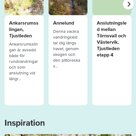
Ankarsrumss
Annelund
Anslutningsle
lingan,
d mellan
Denna vackra
Tjustleden
Törnsvall och
vandringsled
Västervik,
tar dig längs
Ankarsrumsslin
Tjustleden
havet, genom
gan är avsedd
etapp 4
skogen och
både för
den pittoreska
rundvandringar
s...
och som
anslutning vid
längr...
Inspiration