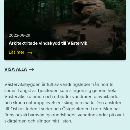
2022-08-29
Arkitektritade vindskydd till Västervik
Läs mer
VISA ALLA
Västerviksbygden är full av vandringsleder från norr till
söder. Längst är Tjustleden som slingrar sig genom hela
Västerviks kommun och erbjuder vandraren omväxlande
och sköna naturupplevelser i skog och mark. Den ansluter
till Ostkustleden i söder och Östgötaleden i norr. Men här
finns också barnvänliga rundslingor, vandringsleder på öar i
skärgården och slingor mitt i stan.