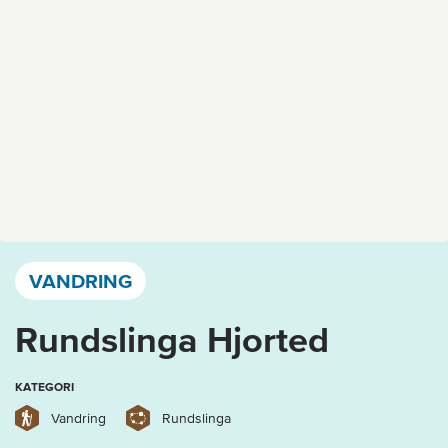
Västervik, Kalmar län och Öland
VANDRING
Rundslinga Hjorted
KATEGORI
Vandring
Rundslinga