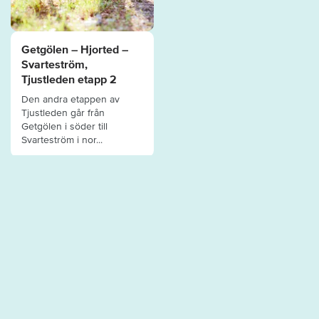
Getgölen – Hjorted –
Svarteström,
Tjustleden etapp 2
Den andra etappen av
Tjustleden går från
Getgölen i söder till
Svarteström i nor...
UPPTÄCK MER
Turistbyrå