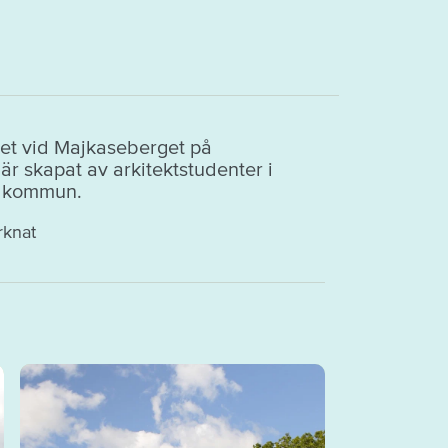
det vid Majkaseberget på
r skapat av arkitektstudenter i
s kommun.
rknat