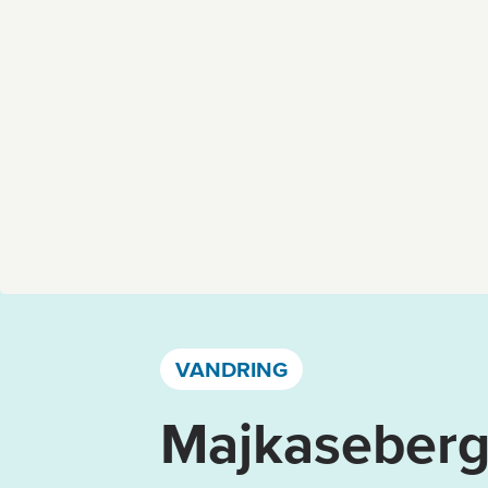
Västervik, Kalmar län och Öland
VANDRING
Majkaseberge