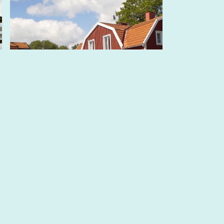
Blankaholmsslingan, A
Blankaholmsslingorna är två olika
slingor bredvid varandra som kan
avnjutas anti...