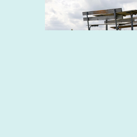
Blankaholmsslingan, B
Blankaholmsslingorna är två olika
slingor bredvid varandra som kan
avnjutas anti...