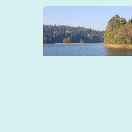
Odensvi – Dalhem –
Björndalen, Tjustleden etapp