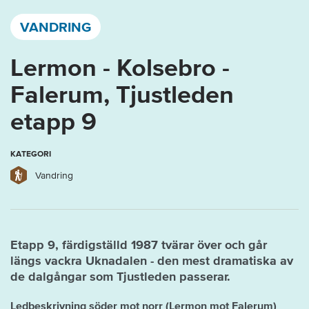
Västervik, Kalmar län och Öland
VANDRING
Lermon - Kolsebro -
Falerum, Tjustleden
etapp 9
KATEGORI
Vandring
Etapp 9, färdigställd 1987 tvärar över och går
längs vackra Uknadalen - den mest dramatiska av
de dalgångar som Tjustleden passerar.
Ledbeskrivning söder mot norr (Lermon mot Falerum)