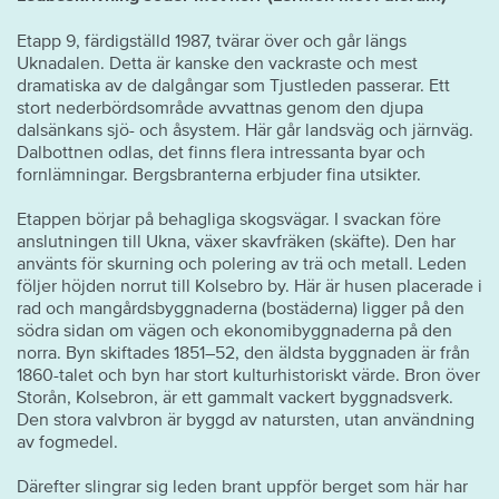
Etapp 9, färdigställd 1987, tvärar över och går längs
Uknadalen. Detta är kanske den vackraste och mest
dramatiska av de dalgångar som Tjustleden passerar. Ett
stort nederbördsområde avvattnas genom den djupa
dalsänkans sjö- och åsystem. Här går landsväg och järnväg.
Dalbottnen odlas, det finns flera intressanta byar och
fornlämningar. Bergsbranterna erbjuder fina utsikter.
Etappen börjar på behagliga skogsvägar. I svackan före
anslutningen till Ukna, växer skavfräken (skäfte). Den har
använts för skurning och polering av trä och metall. Leden
följer höjden norrut till Kolsebro by. Här är husen placerade i
rad och mangårds­byggnaderna (bostäderna) ligger på den
södra sidan om vägen och ekonomibyggnaderna på den
norra. Byn skiftades 1851–52, den äldsta byggnaden är från
1860-talet och byn har stort kulturhistoriskt värde. Bron över
Storån, Kolse­bron, är ett gammalt vackert byggnadsverk.
Den stora valvbron är byggd av natursten, utan användning
av fogmedel.
Därefter slingrar sig leden brant uppför berget som här har