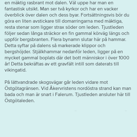
en mäktig rasbrant mot dalen. Väl uppe har man en
fantastisk utsikt. Man ser två kyrkor och har en vacker
överblick över dalen och dess byar. Fortsättningsvis bör du
göra en liten avstickare till domarringarna med mäktiga,
resta stenar som ligger strax söder om leden. Tjustleden
följer sedan långa sträckor en fin gammal körväg längs och
uppför bergs­branten. Flera bynamn slutar här på hammar.
Detta syftar på dalens så markerade klippor och
bergshöjder. Stjälkhammar nedanför leden, ligger på en
mycket gammal boplats där det bott människor i över 1000
år! Detta bekräftas av ett gravfält intill som daterats till
vikingatid.
På lättvandrade skogsvägar går leden vidare mot
Östgötagränsen. Vid Åkervristens nordöstra strand kan man
bada och man är snart i Falerum. Tjustleden ansluter här till
Östgötaleden.
Ukna Anslutningsleden till Ukna är knappt 4 kilometer, där
det finns en lanthandel. Den följer först nordsluttningen av
en sidodal till Uknadalen, korsar vattendraget, järnvägen
och så finner man en trotjänare: När Gränsö kanal
restaurerades 1873–74 byggdes också en ny rullbro över