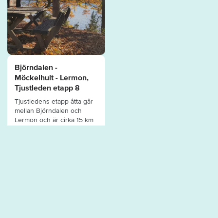
Björndalen -
Möckelhult - Lermon,
Tjustleden etapp 8
Tjustledens etapp åtta går
mellan Björndalen och
Lermon och är cirka 15 km
lång ...
UPPTÄCK MER