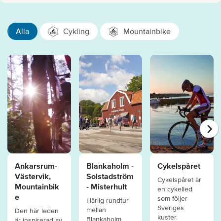
Alla
Cykling
Mountainbike
Ankarsrum-
Blankaholm -
Cykelspåret
Västervik,
Solstadström
Cykelspåret är
Mountainbik
- Misterhult
en cykelled
e
som följer
Härlig rundtur
Sveriges
mellan
Den här leden
kuster.
Blankaholm,
är inspirerad av