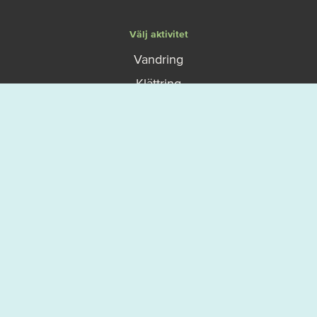
Välj aktivitet
Vandring
Klättring
Paddling
Cykling
Dykning
Vintersport
Motion
Upptäck mer
På gång
Karta