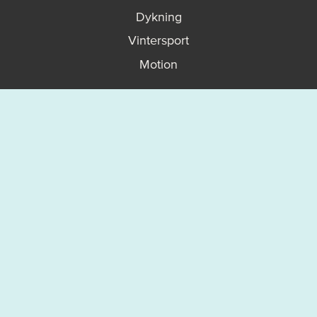
Dykning
Vintersport
Motion
Upptäck mer
På gång
Karta
Vanliga frågor - FAQ
Boka en guidad upplevelse
Så fungerar allemansrätten
Västerviks turistbyrå
Om Västervik Outdoor
Integritetspolicy