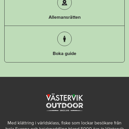
Allemansrätten
Boka guide
Med klättring i världsklass, fiske som lockar besökare från
hela Europa och kajakpaddling bland 5000 öar är Västervik