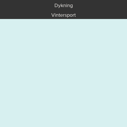
Dykning
Vintersport
Motion
Upptäck mer
På gång
Karta
Vanliga frågor - FAQ
Boka en guidad upplevelse
Så fungerar allemansrätten
Västerviks turistbyrå
Om Västervik Outdoor
Integritetspolicy