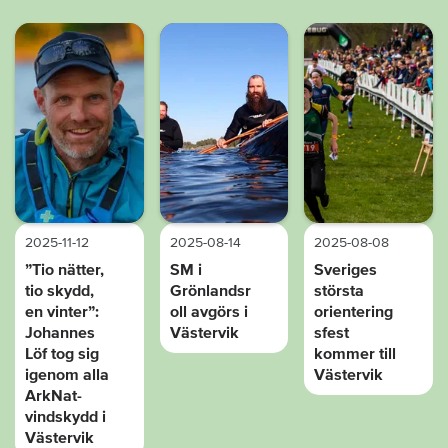
2025-11-12
2025-08-14
2025-08-08
”Tio nätter,
SM i
Sveriges
tio skydd,
Grönlandsr
största
en vinter”:
oll avgörs i
orientering
Johannes
Västervik
sfest
Löf tog sig
kommer till
igenom alla
Västervik
ArkNat-
vindskydd i
Västervik