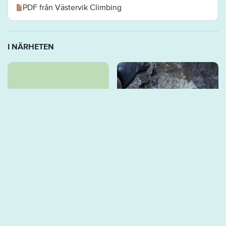
PDF från Västervik Climbing
I NÄRHETEN
Engard, VO
VO Klätterområde
Klätterområde
VO är ett stort område
bestående av block och
VO är ett stort område
väggar i öppen
bestående av block och
skogsterräng med me...
väggar i öppen