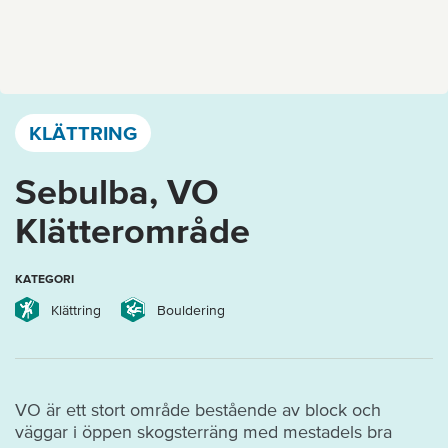
Västervik, Kalmar län och Öland
KLÄTTRING
Sebulba, VO
Klätterområde
KATEGORI
Klättring
Bouldering
VO är ett stort område bestående av block och
väggar i öppen skogsterräng med mestadels bra