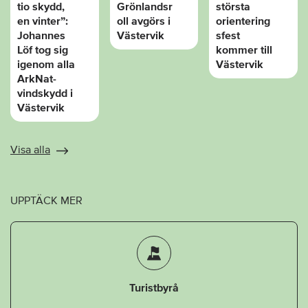
tio skydd,
Grönlandsr
största
en vinter”:
oll avgörs i
orientering
Johannes
Västervik
sfest
Löf tog sig
kommer till
igenom alla
Västervik
ArkNat-
vindskydd i
Västervik
Visa alla
UPPTÄCK MER
Turistbyrå