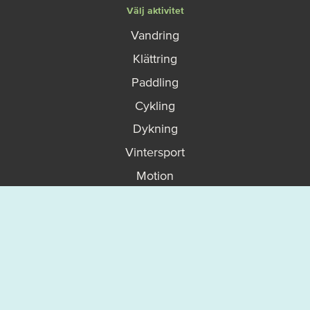
Välj aktivitet
Vandring
Klättring
Paddling
Cykling
Dykning
Vintersport
Motion
Upptäck mer
På gång
Karta
Vanliga frågor - FAQ
Boka en guidad upplevelse