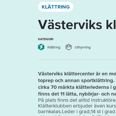
Västervik, Kalmar län och Öland
KLÄTTRING
Västerviks k
KATEGORI
Klättring
Uthyrning
Västerviks klättercenter är en 
toprep och annan sportklättring.
cirka 70 märkta klätterlederna i 
finns det 11 lätta, nybörjar- och
På plats finns det alltid instruktöre
Klätterklubben erbjuder även kur
barnkalas.Leder i grad;14 st i gra