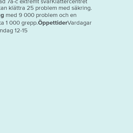
rad 7a-c extremt svårKlättercentret
an klättra 25 problem med säkring.
gg
med 9 000 problem och en
a 1 000 grepp.
Öppettider
Vardagar
ndag 12-15
Q - vanliga frågor
Allemansrätte