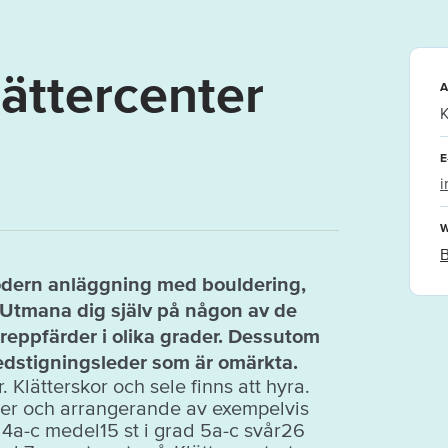
lättercenter
A
K
E
i
W
modern anläggning med bouldering,
 Utmana dig själv på någon av de
greppfärder i olika grader. Dessutom
 nedstigningsleder som är omärkta.
r. Klätterskor och sele finns att hyra.
ser och arrangerande av exempelvis
d 4a-c medel15 st i grad 5a-c svår26