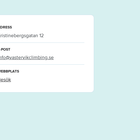
DRESS
ristinebergsgatan 12
-POST
nfo@vastervikclimbing.se
EBBPLATS
Besök