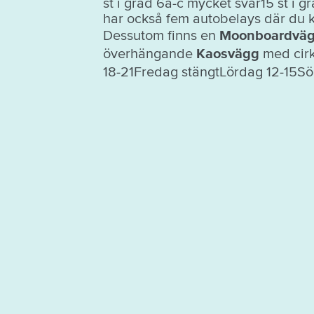
st i grad 6a-c mycket svår15 st i g
har också fem autobelays där du k
Dessutom finns en
Moonboardvä
överhängande
Kaosvägg
med cirk
18-21Fredag stängtLördag 12-15Sö
UPPTÄCK MER
Turistbyrå
FA