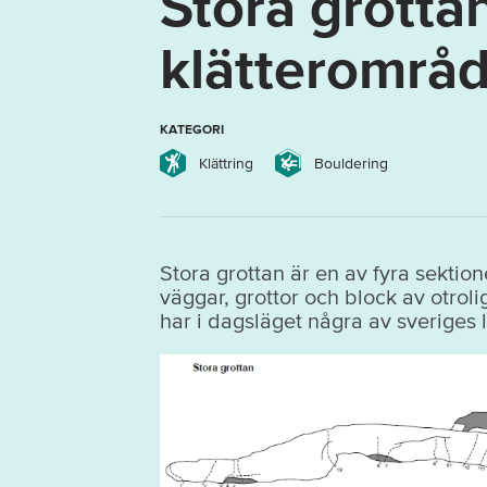
Stora grotta
klätterområ
KATEGORI
Klättring
Bouldering
Stora grottan är en av fyra sektio
väggar, grottor och block av otrolig
har i dagsläget några av sveriges