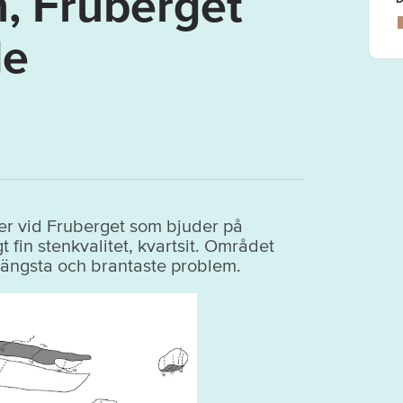
n, Fruberget
de
ner vid Fruberget som bjuder på
t fin stenkvalitet, kvartsit. Området
 längsta och brantaste problem.