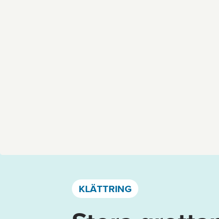
Västervik, Kalmar län och Öland
KLÄTTRING