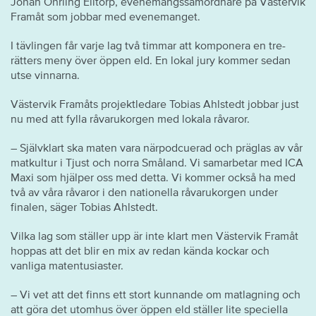
Johan Öhrling Elltorp, evenemangssamordnare på Västervik
Framåt som jobbar med evenemanget.
I tävlingen får varje lag två timmar att komponera en tre-
rätters meny över öppen eld. En lokal jury kommer sedan
utse vinnarna.
Västervik Framåts projektledare Tobias Ahlstedt jobbar just
nu med att fylla råvarukorgen med lokala råvaror.
– Självklart ska maten vara närpodcuerad och präglas av vår
matkultur i Tjust och norra Småland. Vi samarbetar med ICA
Maxi som hjälper oss med detta. Vi kommer också ha med
två av våra råvaror i den nationella råvarukorgen under
finalen, säger Tobias Ahlstedt.
Vilka lag som ställer upp är inte klart men Västervik Framåt
hoppas att det blir en mix av redan kända kockar och
vanliga matentusiaster.
– Vi vet att det finns ett stort kunnande om matlagning och
att göra det utomhus över öppen eld ställer lite speciella