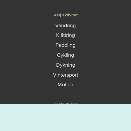
Välj aktivitet
Vandring
Klättring
Paddling
Cykling
Dykning
Vintersport
Motion
Upptäck mer
På gång
Karta