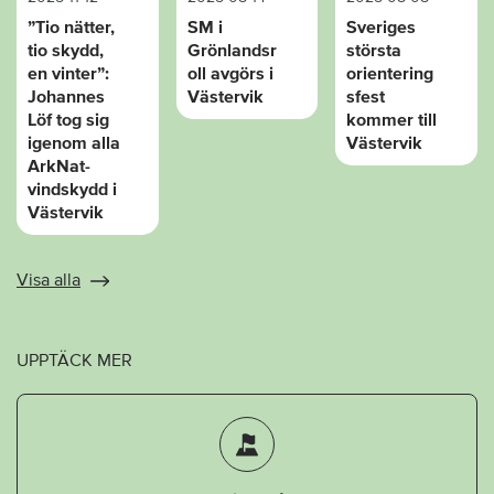
”Tio nätter,
SM i
Sveriges
tio skydd,
Grönlandsr
största
en vinter”:
oll avgörs i
orientering
Johannes
Västervik
sfest
Löf tog sig
kommer till
igenom alla
Västervik
ArkNat-
vindskydd i
Västervik
Visa alla
UPPTÄCK MER