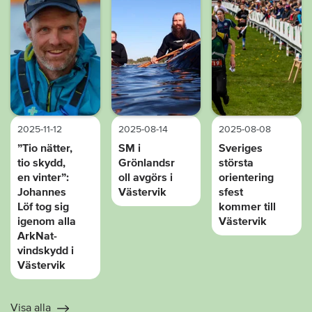
2025-11-12
2025-08-14
2025-08-08
”Tio nätter,
SM i
Sveriges
tio skydd,
Grönlandsr
största
en vinter”:
oll avgörs i
orientering
Johannes
Västervik
sfest
Löf tog sig
kommer till
igenom alla
Västervik
ArkNat-
vindskydd i
Västervik
Visa alla