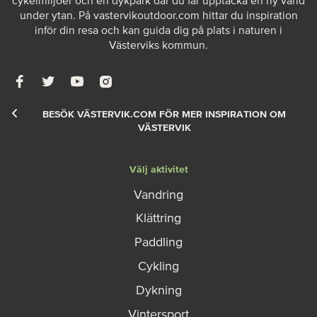
cykelmiljöer och en dykpark där du får upptäcka en ny värld
under ytan. På
vastervikoutdoor.com
hittar du inspiration
inför din resa och kan guida dig på plats i naturen i
Västerviks kommun.
BESÖK VÄSTERVIK.COM FÖR MER INSPIRATION OM
VÄSTERVIK
Välj aktivitet
Vandring
Klättring
Paddling
Cykling
Dykning
Vintersport