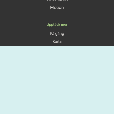
Motion
Upptäck mer
På gång
Karta
Vanliga frågor - FAQ
Boka en guidad upplevelse
Så fungerar allemansrätten
Västerviks turistbyrå
Om Västervik Outdoor
Integritetspolicy
© Västervik Framåt.
Integritetspolicy
.