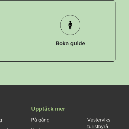
n
Boka guide
Upptäck mer
g
På gång
Västerviks
turistbyrå