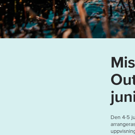
Mis
Out
jun
Den 4-5 ju
arrangeras 
uppvisning