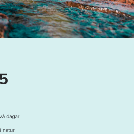
-5
två dagar
,
 natur,