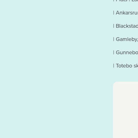
| Ankarsrum
| Blackstad
| Gamleby,
| Gunnebo, 
| Totebo sk