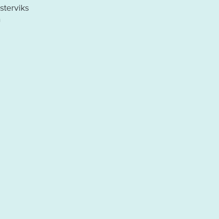
sterviks
å