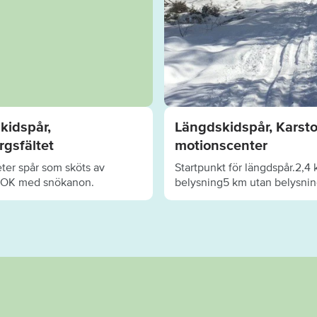
kidspår,
Längdskidspår, Karst
rgsfältet
motionscenter
eter spår som sköts av
Startpunkt för längdspår.2,
 OK med snökanon.
belysning5 km utan belysni