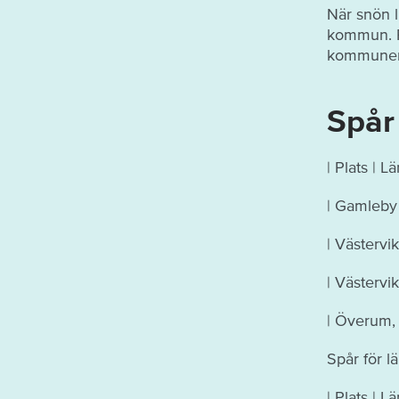
När snön l
kommun.
kommunen
Spår
| Plats | L
| Gamleby 
| Västervik
| Västervik
| Överum, i
Spår för l
| Plats | L