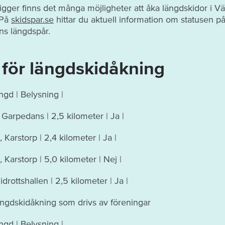
igger finns det många möjligheter att åka längdskidor i Vä
 På
skidspar.se
hittar du aktuell information om statusen p
s längdspår.
 för längdskidåkning
ängd | Belysning |
Garpedans | 2,5 kilometer | Ja |
, Karstorp | 2,4 kilometer | Ja |
, Karstorp | 5,0 kilometer | Nej |
drottshallen | 2,5 kilometer | Ja |
ängdskidåkning som drivs av föreningar
ängd | Belysning |