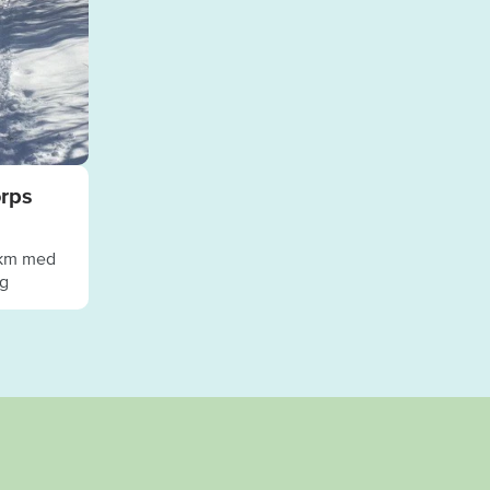
orps
4 km med
ng