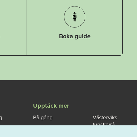
n
Boka guide
Upptäck mer
g
På gång
Västerviks
turistbyrå
port
Karta
Om Västervik