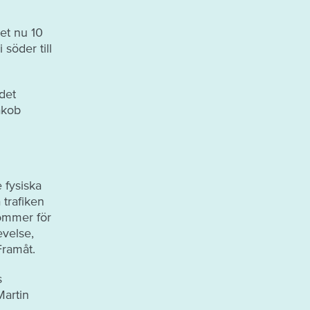
et nu 10
söder till
det
akob
e fysiska
trafiken
kommer för
evelse,
Framåt.
s
Martin