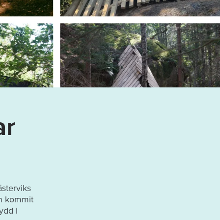
ar
sterviks
en kommit
ydd i