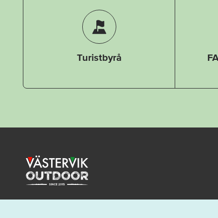
Turistbyrå
FA
Med klättring i världsklass, fiske som lockar 