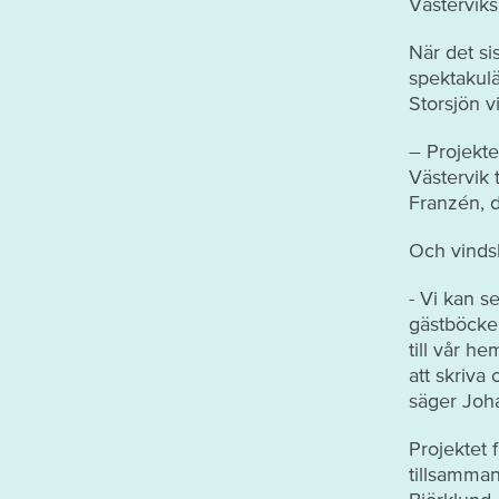
Västerviks
När det si
spektakulä
Storsjön v
– Projekte
Västervik 
Franzén, d
Och vinds
- Vi kan s
gästböcker
till vår h
att skriva
säger Joh
Projektet
tillsamma