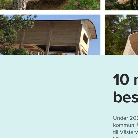
10 
bes
Under 202
kommun. Un
till Väste