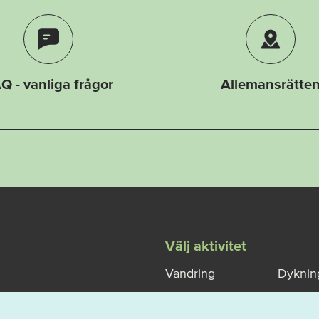
Q - vanliga frågor
Allemansrätte
Välj aktivitet
Vandring
Dyknin
Klättring
Vinters
besökare